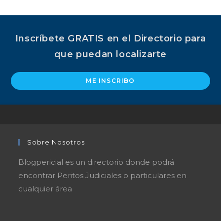
Inscríbete GRATIS en el Directorio para
que puedan localizarte
ME INSCRIBO
Sobre Nosotros
Blogpericial es un directorio donde podrá
encontrar Peritos Judiciales o particulares en
cualquier área