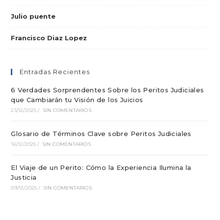
Julio puente
Francisco Diaz Lopez
Entradas Recientes
6 Verdades Sorprendentes Sobre los Peritos Judiciales
que Cambiarán tu Visión de los Juicios
23/12/2025
/
SIN COMENTARIOS
Glosario de Términos Clave sobre Peritos Judiciales
16/12/2025
/
SIN COMENTARIOS
El Viaje de un Perito: Cómo la Experiencia Ilumina la
Justicia
09/12/2025
/
SIN COMENTARIOS