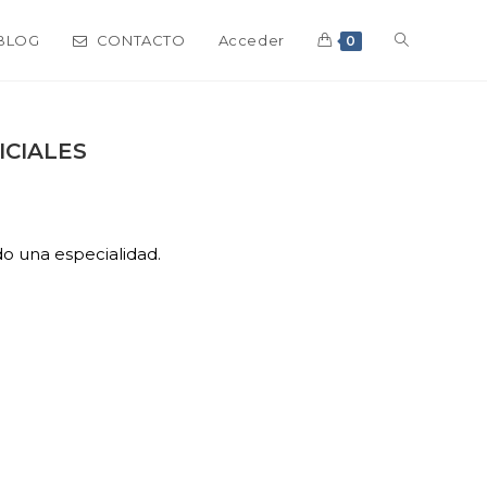
Alternar
BLOG
CONTACTO
Acceder
0
búsqueda
ICIALES
de
do una especialidad.
la
web