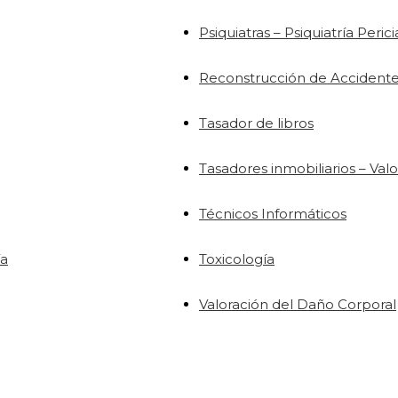
Psiquiatras – Psiquiatría Peric
Reconstrucción de Accident
Tasador de libros
Tasadores inmobiliarios – Va
Técnicos Informáticos
ía
Toxicología
Valoración del Daño Corporal