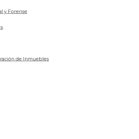
ial y Forense
es
loración de Inmuebles