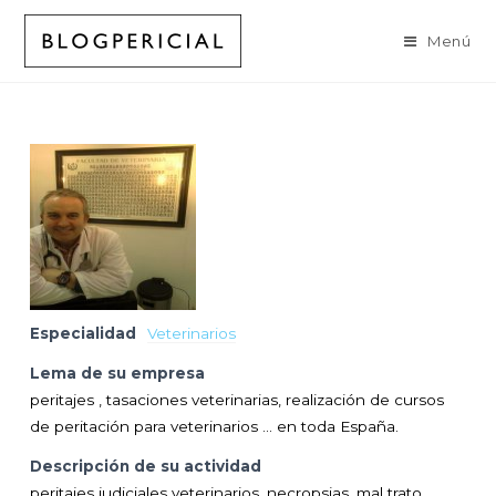
Ir
al
Menú
contenido
Especialidad
Veterinarios
Lema de su empresa
peritajes , tasaciones veterinarias, realización de cursos
de peritación para veterinarios ... en toda España.
Descripción de su actividad
peritajes judiciales veterinarios, necropsias, mal trato